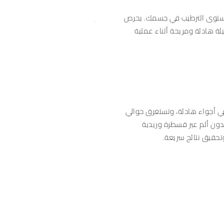
توى الترطيب في جسمك. يحرص
ئة هادئة ومريحة أثناء عملية
ي أجواء هادئة، وتستغرق حوالي
ئية بدون ألم عبر قسطرة وريدية
حقيق نتائج سريعة.