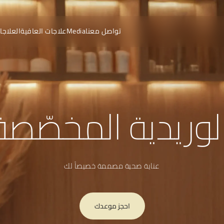
تواصل معنا
Media
علاجات العافية
العلاجا
الوريدية المخصّص
عناية صحية مصممة خصيصاً لك
احجز موعدك