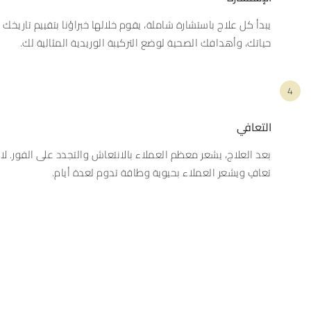
يبدأ كل علاج باستشارة شاملة، يقوم خلالها خبراؤنا بتقييم تاريخك
حياتك، وأهدافك الصحية لوضع التركيبة الوريدية المثالية لك.
4
التعافي
بعد العلاج، يشعر معظم العملاء بالانتعاش والتجدد على الفور. لا 
تعافٍ ويشعر العملاء بحيوية وطاقة تدوم لعدة أيام.