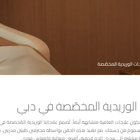
جات الوريدية المخصّصة
 الوريدية المخصّصة في دبي
تكون علاجات العافية متشابهة أيضاً. تُصمم علاجاتنا الوريدية المُخصصة ف
لة السموم من جسمك. يتم تنفيذ هذه الحقن بواسطة محترفين طبيين مدربين، 
 مباشرة إلى مجرى الدم لتحقيق أقصى فعالية وانتعاش فوري.