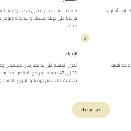
 الطبي، أسلوب
ستحصل على فحص صحي مصغّر وتقييم لمس
فريقنا على تهيئة جسمك واسترخائه وتوفير بي
الحقن.
3
الإجراء
حاجة لفترة
تُجرى الجلسة على يد ممارسين معتمدين وف
30 إلى 45 دقيقة. يتم ضخ العناصر الغذا
معقمة، ما يضمن توصيلها الفوري للجسم وت
احجز موعدك