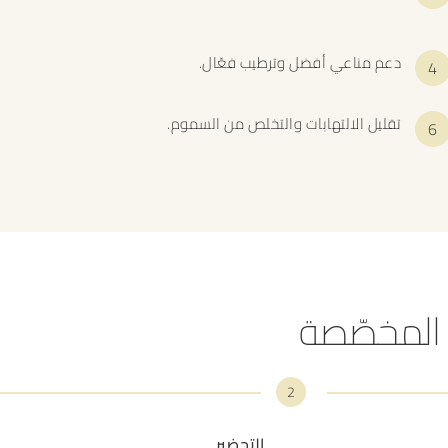
دعم مناعي أفضل وترطيب فعّال.
تقليل الالتهابات والتخلص من السموم.
 المخصّصة
2
التحضير