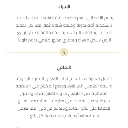
الإجراء
يقوم الأخصائي برسم خطوط دقيقة تشبه شعيرات الحاجب
باستخدام أداة يدوية وصبغة شبه دائمة، مما يعزز تحديد
الحاجب وكثافته. تتم العملية بدقة فائقة لضمان توزيع
اللون بشكل متساوٍ وتحقيق مظهر طبيعي يدوم طويلاً.
4
التعافي
تشمل العناية بعد العلاج تجنُّب التعرُّض المفرط للرطوبة،
وأشعة الشمس المباشرة، ووضع المكياج على المنطقة
المعالجة. من الطبيعي حدوث تقشر خفيف واحمرار
بسيط. يحصل العملاء على تعليمات للعناية بعد العلاج
للحفاظ على نتائج المايكروبليدينغ في دبي، مما يضمن
شفاءً سلساً وحواجب محددة بشكل رائع.