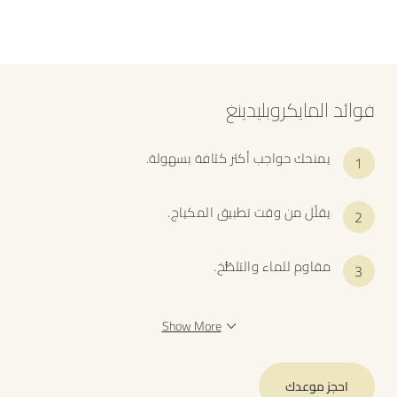
فوائد المايكروبليدينغ
يمنحك حواجب أكثر كثافة بسهولة.
يقلّل من وقت تطبيق المكياج.
مقاوم للماء والتلطُُّخ.
Show More
احجز موعدك