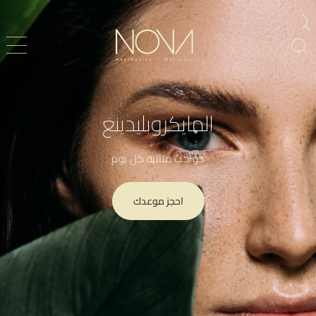
المايكروبليدينغ
حواجب مثالية كل يوم
احجز موعدك