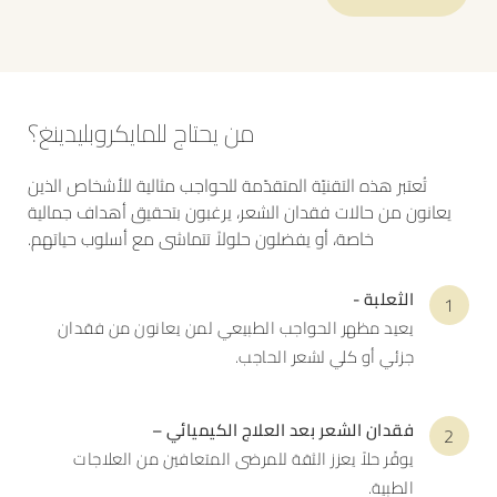
من يحتاج للمايكروبليدينغ؟
تُعتبر هذه التقنيّة المتقدّمة للحواجب مثالية للأشخاص الذين
يعانون من حالات فقدان الشعر، يرغبون بتحقيق أهداف جمالية
خاصة، أو يفضلون حلولاً تتماشى مع أسلوب حياتهم.
الثعلبة -
يعيد مظهر الحواجب الطبيعي لمن يعانون من فقدان
جزئي أو كلي لشعر الحاجب.
فقدان الشعر بعد العلاج الكيميائي –
يوفّر حلاً يعزز الثقة للمرضى المتعافين من العلاجات
الطبية.