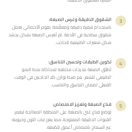
الشقوق الدقيقة وغرس الصبغة:
باستخدام شفرة دقيقة ومعقّمة، يقوم الأخصائي بعمل
شقوق سطحية في الأدمة. ثم تٌغرس الصبغة بشكل يجسّد
شكل شعيرات الطبيعية للحاجب.
تكوين الطبقات وتحسين التناسق:
تُطبَّق الصبغة بتدرجات مختلفة لمحاكاة نمط النمو
الطبيعي للشعر. يتم ضبط توازن كلا الحاجبين في الوقت
الفعلي لضمان التناسق والتناسب.
قناع الصبغة وتعزيز الامتصاص:
يُوضع قناع غني بالصبغة على المنطقة المعالجة ليغمر
القنوات الدقيقة المفتوحة، مما يعزز ثبات اللون وحيويته
عبر السماح بامتصاص أعمق للصّبغة.