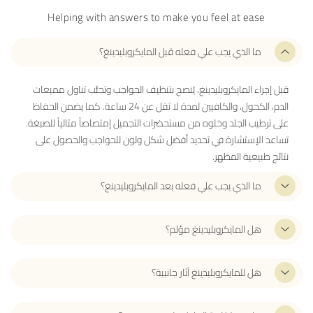
Helping with answers to make you feel at ease
ما الذي يجب علي فعله قبل المايكروبليدينغ؟
قبل إجراء المايكروبليدينغ، يُنصح بتنظيف الحواجب وتجنُّب تناول مميعات
الدم، الكحول، والكافيين لمدة لا تقل عن 24 ساعة. كما يضمن الحفاظ
على ترطيب الجلد وخلوه من مستحضرات التجميل إمتصاصاً مثالياً للصبغة.
تساعد الإستشارة في تحديد أفضل شكل ولون للحواجب والحصول على
نتائج طبيعية المظهر.
ما الذي يجب علي فعله بعد المايكروبليدينغ؟
هل المايكروبليدينغ مؤلم؟
هل للمايكروبليدينغ آثار جانبية؟