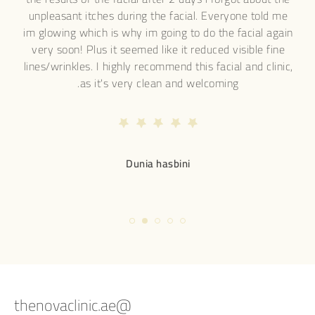
mazing.. She creates really natural,
unpleasant itches during t
rows. I highly recommend her!
im glowing which is why im 
very soon! Plus it seemed l
lines/wrinkles. I highly reco
as it's very cle
Kashan baba
Dunia 
@thenovaclinic.ae