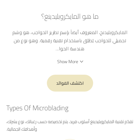
ما هو المايكروبليدينغ؟
المايكروبليدنج، المعروف أيضاً بإسم تطريز الحواجب، هو وشم
تجميلي للحواجب يُطبّق باستخدام تقنية رقمية. وهو نوع من
هندسة الحوا
...
Show More
اكتشف الفوائد
Types Of Microblading
تقدّم تقنية المايكروبليدينغ أسلوب فريد، يتم تخصيصه حسب رغباتك، نوع بشرتك،
وأهدافك الجمالية.