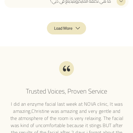
ما هي تكلفة المايكروبليدينغ في دبي؟
Load More
Trusted Voices, Proven Service
 brows shaped by Lana Tarek, a well
I did an enzyme facial last
etician. I am so impressed by her
amazing,Christine was am
meticulous in what she does, she will
the atmosphere of the room 
 and create a shape which will suit
was kind of uncomfortable 
er also does micoblading there and
the results of the facial af