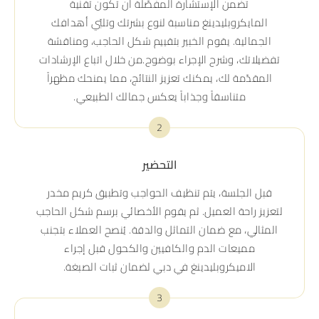
تضمن الإستشارة المفصّلة أن تكون تقنية
المايكروبليدينغ مناسبة لنوع بشرتك وتلبّي أهدافك
الجمالية. يقوم الخبير بتقييم شكل الحاجب، ومناقشة
تفضيلاتك، وشرح الإجراء بوضوح.من خلال اتباع الإرشادات
المقدّمة لك، يمكنك تعزيز النتائج، مما يمنحك مظهراً
متناسقاً وجذاباً يعكس جمالك الطبيعي.
2
التحضير
قبل الجلسة، يتم تنظيف الحواجب وتطبيق كريم مخدر
لتعزيز راحة العميل. ثم يقوم الأخصائي برسم شكل الحاجب
المثالي، مع ضمان التماثل والدقة. يُنصح العملاء بتجنب
مميعات الدم والكافيين والكحول قبل إجراء
الاميكروبليدينغ في دبي لضمان ثبات الصبغة.
3