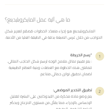
ما هي آلية عمل المايكروبليدينغ؟
المايكروبليدينغ هو إجراء متعدّد الخطوات مُصمّم لتعزيز شكل
الحواجب من خلال غرس الصبغة بدقة في الطبقة العليا من الأدمة.
"رسم الخريطة
: يتم تقييم تماثل ملامح الوجه لرسم شكل الحاجب المثالي.
تتماشى هذه الخطوة مع العضلات وبنية العظم الطبيعية
لضمان تحقيق توازن جمالي متناغم.
تطبيق التخدير الموضعي:
يتم وضع مادة مخدّرة من الليدوكايين على البشرة لتقليل
الإحساس بالإجراء، مما يقلّل من مستوى الانزعاج ويحضّر
البشرة للشقوق الدقيقة.