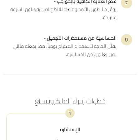
عدم العناية الكافية بالحواجب -
يوفّر حلاً طويل الأمد ومضاد للتلطُّخ لمن يفضلون السرعة
والراحة.
الحساسية من مستحضرات التجميل -
يقلّل الحاجة لاستخدام المكياج يومياً، مما يجعله مثالي
لمن يعانون من الحساسية.
خطوات إجراء المايكروبليدينغ
1
الإستشارة