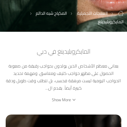
العلاجات التجميلية
المكياج شبه الدائم
المايكروبليدينغ
المايكروبليدينغ في دبي
يعاني معظم الأشخاص الذين يولدون بحواجب رقيقة من صعوبة
الحصول على مظهر حواجب كثيف ومتناسق. ومهمة تحديد
الحواجب اليومية ليست مرهقة فحسب، بل تتطلب وقت طويل ودقة
كبيرة أيضاً. يقدم ال
...
Show More