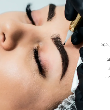
ل جهد
خ.
.
وب.