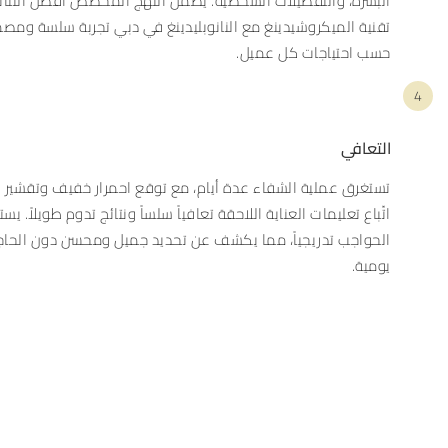
البشرة، والتفضيلات الشخصية. يضمن النهج المخصص أفضل النتائ
تقنية الميكروشيدينغ مع النانوبليدينغ في دبي تجربة سلسة ومص
حسب احتياجات كل عميل.
4
التعافي
تستغرق عملية الشفاء عدة أيام، مع توقع احمرار خفيف وتقشير
اتّباع تعليمات العناية اللاحقة تعافياً سلساً ونتائج تدوم طويلاً. يس
الحواجب تدريجياً، مما يكشف عن تحديد جميل ومحسن دون الحاجة
يومية.