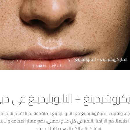
المايكروشيدينغ + النانوبليدينغ
يكروشيدينغ + النانوبليدينغ في دب
، وتقنيات الميكروشيدينغ مع النانو بليدينغ المتقدمة لدينا تقدم نتائج مثا
 طبيعيًا. مع التزامنا بالتميز في كل علاج تجميلي، نضع معيار الفخامة والاب
نوفا كلينك، الكمال هو دائمًا الهدف.