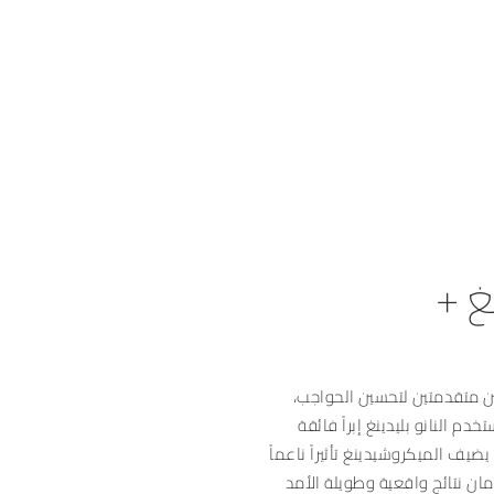
غ +
تين متقدمتين لتحسين الحواجب،
خدم النانو بليدينغ إبراً فائقة
ضيف الميكروشيدينغ تأثيراً ناعماً
مان نتائج واقعية وطويلة الأمد