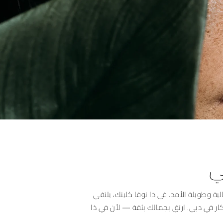
ي
لية وطويلة الأمد. في ذا نوفا كلينك، يلتقي
تكار في دبي. ارتقِ بجمالك بثقة — لأن في ذا