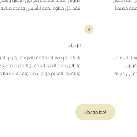
ج، مما يجعل
الألوان بعناية لتتناسب مع لون البشرة وشعر 
ممة خصيصاً
تُنفّذ كل خطوة بدقة لتأسيس قاعدة مثالية 
3
الإجراء
 بسيط. يضمن
باستخدام معدات فائقة النعومة، يقوم الخ
تقر لون
وتظليل ناعم لتعزيز العمق والتحديد. تجمع ه
 إلى صيانة
والتقنية، لتقديم حواجب منحوتة تناسب ملامح 
احجز موعدك