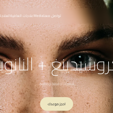
تواصل معنا
Media
علاجات العافية
العلاجا
روشيدينغ + النانوبل
شعيرات دقيقة ومتقنة.
احجز موعدك