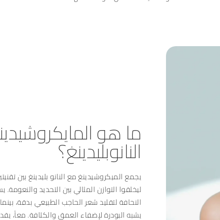
ما هو المايكروشيدين
النانوبليدينغ؟
يجمع الميكروشيدينغ مع النانو بليدينغ بين تقني
ليخلقوا التوازن المثالي بين التحديد والنعومة. يست
النحافة لتقليد شعر الحاجب الطبيعي بدقة، بينما ي
يشبه البودرة لإضفاء العمق والكثافة. معاً، يقد