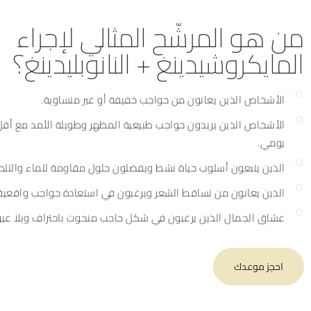
من هو المرشّح المثالي لإجراء
المايكروشيدينغ + النانوبليدينغ؟
الأشخاص الذين يعانون من حواجب خفيفة أو غير متساوية.
الأشخاص الذين يريدون حواجب طبيعية المظهر وطويلة الأمد مع أق
يومي.
الذين يتبعون أسلوب حياة نشط ويفضلون حلول مقاومة للماء والتلطُّ
الذين يعانون من تساقط الشعر ويرغبون في استعادة حواجب واقعية
عشاق الجمال الذين يرغبون في شكل حاجب منحوت باحتراف وبلا عي
احجز موعدك