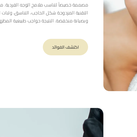
مصممة خصيصاً لتناسب ملامح الوجه الفردية. مثا
التقنية المزدوجة شكل الحاجب، التناسق، وثبات ا
وبصيانة منخفضة. النتيجة حواجب طبيعية المظهر
اكتشف الفوائد