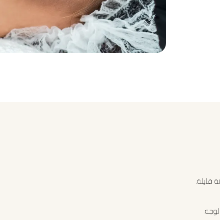
 قليلة.
لوجه.