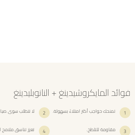
فوائد المايكروشيدينغ + النانوبليدينغ
تمنحك حواجب أكثر امتلاءً بسهولة.
لا تتطلب سوى صيانة
مقاومة للتلطخ.
تعزز تناسق ملامح ا