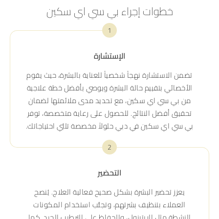
خطوات إجراء بي سي اي سكين
1
الإستشارة
تضمن الاستشارة نهجاً شخصياً للعناية بالبشرة، حيث يقوم
الأخصائي بتقييم حالة البشرة ويوصي بأفضل خطة علاجية
من بي سي اي سكين، مع تحديد مدى ملائمتها لضمان
تحقيق أفضل النتائج. للحصول على رعاية متخصصة، توفر
بي سي اي سكين في دبي حلولاً مخصصة تلبّي احتياجاتك.
2
التحضير
يعزز تحضير البشرة بشكل صحيح فعالية العلاج. يُنصح
العملاء بتنظيف بشرتهم، وتجنُّب استخدام المكونات
النشطة مثل الريتينول، والحفاظ على الترطيب الجيد. كما