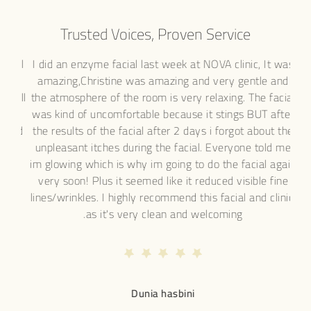
Trusted Voices, Proven Service
 brows shaped by Lana Tarek, a well
I did an enzyme facial last
etician. I am so impressed by her
amazing,Christine was am
meticulous in what she does, she will
the atmosphere of the room 
 and create a shape which will suit
was kind of uncomfortable 
er also does micoblading there and
the results of the facial af
mazing.. She creates really natural,
unpleasant itches during t
rows. I highly recommend her!
im glowing which is why im 
very soon! Plus it seemed l
lines/wrinkles. I highly reco
as it's very cle
Kashan baba
Dunia 