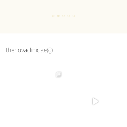
@thenovaclinic.ae
Summer skin is calling for a Hydra