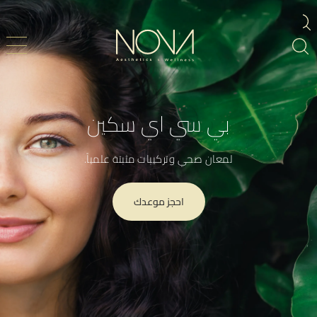
بي سي اي سكين
لمعان صحي وتركيبات مثبتة علمياً.
احجز موعدك