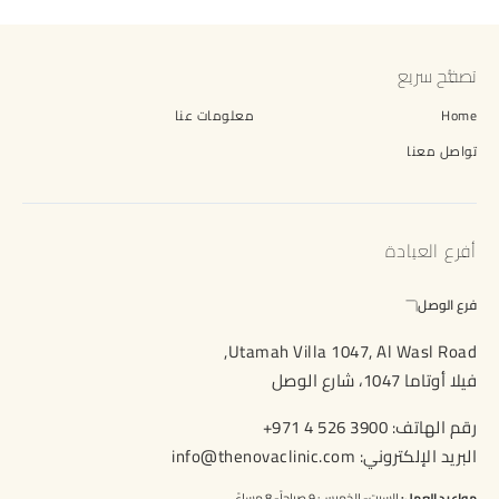
تصفُّح سريع
Home
معلومات عنا
تواصل معنا
أفرع العيادة
فرع الوصل
Utamah Villa 1047, Al Wasl Road,
فيلا أوتاما 1047، شارع الوصل
رقم الهاتف:
+971 4 526 3900
البريد الإلكتروني:
info@thenovaclinic.com
مواعيد العمل:
السبت- الخميس: 9 صباحاً- 8 مساءً