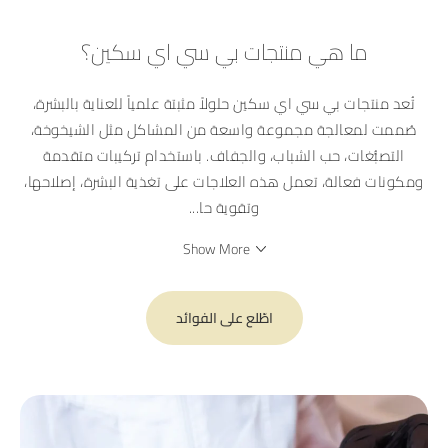
ما هي منتجات بي سي اي سكين؟
تُعد منتجات بي سي اي سكين حلولاً مثبتة علمياً للعناية بالبشرة،
صُممت لمعالجة مجموعة واسعة من المشاكل مثل الشيخوخة،
التصبُّغات، حب الشباب، والجفاف. باستخدام تركيبات متقدمة
ومكونات فعالة، تعمل هذه العلاجات على تغذية البشرة، إصلاحها،
وتقوية حا
...
Show More
اطّلع على الفوائد