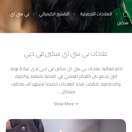
العلاجات التجميلية
التقشير الكيميائي
بي سي اي
سكين
علاجات بي سي اي سكين في دبي
اختبر فعالية علاجات بي سي اي سكين في دبي لدى عيادة نوفا،
التي تجمع بين التقدُّم العلمي في العناية بالبشرة، والخبرة،
والاحترافية. صُمِّمَت هذه العلاجات خصيصاً لاستهداف مختلف
مشاكل
...
Show More