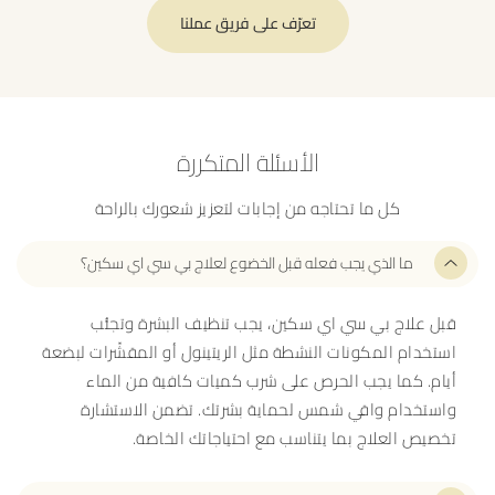
تعرّف على فريق عملنا
الأسئلة المتكررة
كل ما تحتاجه من إجابات لتعزيز شعورك بالراحة
ما الذي يجب فعله قبل الخضوع لعلاج بي سي اي سكين؟
قبل علاج بي سي اي سكين، يجب تنظيف البشرة وتجنُّب
استخدام المكونات النشطة مثل الريتينول أو المقشّرات لبضعة
أيام. كما يجب الحرص على شرب كميات كافية من الماء
واستخدام واقي شمس لحماية بشرتك. تضمن الاستشارة
تخصيص العلاج بما يتناسب مع احتياجاتك الخاصة.