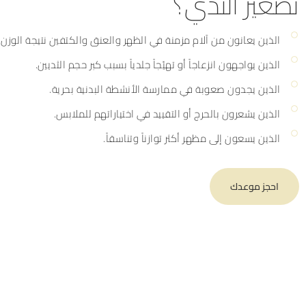
تصغير الثدي؟
الذين يعانون من آلام مزمنة في الظهر والعنق والكتفين نتيجة الوزن ا
الذين يواجهون انزعاجاً أو تهيّجاً جلدياً بسبب كبر حجم الثديين.
الذين يجدون صعوبة في ممارسة الأنشطة البدنية بحرية.
الذين يشعرون بالحرج أو التقييد في اختياراتهم للملابس.
الذين يسعون إلى مظهر أكثر توازناً وتناسقاً.
احجز موعدك