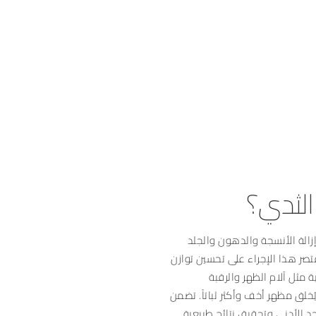
الثدي؟
زالة الأنسجة والدهون والجلد
قتصر هذا الإجراء على تحسين توازن
مثل آلام الظهر والرقبة
ُخلق مظهر أخف وأكثر ثباتاً. تضمن
حد الأدنى وتحقيق نتائج طبيعية