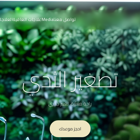
تواصل معنا
Media
علاجات العافية
العلاجا
تصغير الثدي
راحة معزّزة، تغيير جذري
احجز موعدك