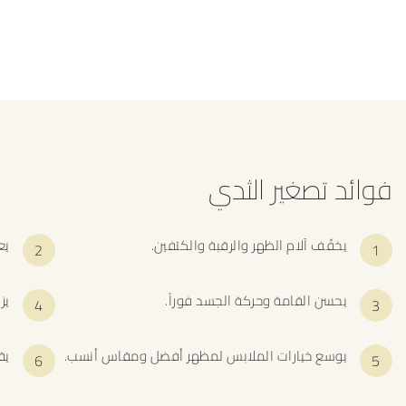
فوائد تصغير الثدي
يخفّف آلام الظهر والرقبة والكتفين.
يع
يحسن القامة وحركة الجسد فوراً.
يز
يوسع خيارات الملابس لمظهر أفضل ومقاس أنسب.
يق