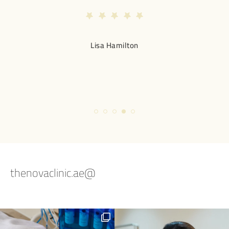
to
 much
this
Lisa Hamilton
w an
ry
in
@thenovaclinic.ae
Summer skin is calling for a Hydra