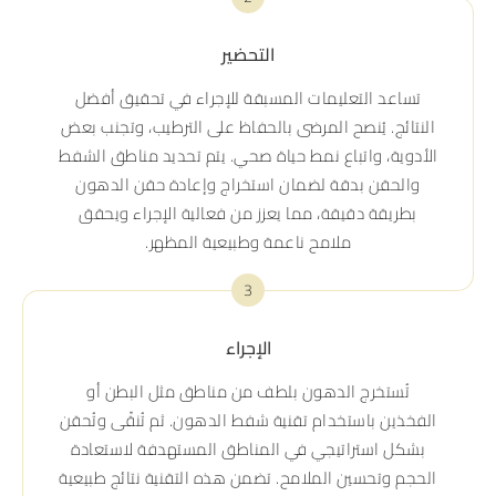
التحضير
تساعد التعليمات المسبقة للإجراء في تحقيق أفضل
النتائج. يُنصح المرضى بالحفاظ على الترطيب، وتجنب بعض
الأدوية، واتباع نمط حياة صحي. يتم تحديد مناطق الشفط
والحقن بدقة لضمان استخراج وإعادة حقن الدهون
بطريقة دقيقة، مما يعزز من فعالية الإجراء ويحقق
ملامح ناعمة وطبيعية المظهر.
3
الإجراء
تُستخرج الدهون بلطف من مناطق مثل البطن أو
الفخذين باستخدام تقنية شفط الدهون. ثم تُنقّى وتُحقن
بشكل استراتيجي في المناطق المستهدفة لاستعادة
الحجم وتحسين الملامح. تضمن هذه التقنية نتائج طبيعية