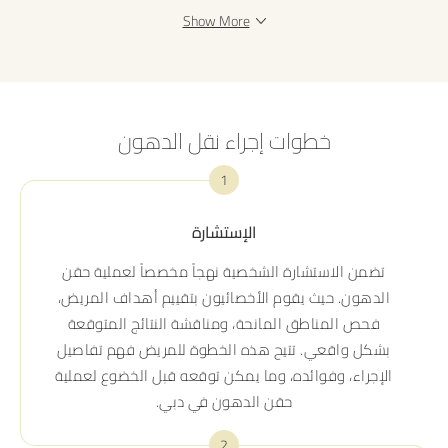
Show More
خطوات إجراء نقل الدهون
1
الإستشارة
تضمن الاستشارة الشخصية نهجاً مخصصاً لعملية حقن
الدهون. حيث يقوم الأخصائيون بتقييم أهداف المريض،
فحص المناطق المانحة، ومناقشة النتائج المتوقعة
بشكل واقعي. تتيح هذه الخطوة للمريض فهم تفاصيل
الإجراء، وفوائده، وما يمكن توقعه قبل الخضوع لعملية
حقن الدهون في دبي.
2