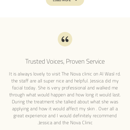
Trusted Voices, Proven Service
s
It is always lovely to visit The Nova clinic on Al Wasl rd.
I'v
and
the staff are all super nice and helpful. Jessica did my
lase
al
facial today. She is very professional and walked me
ge
gist
through what would happen and how long it would last.
det
d on
During the treatment she talked about what she was
the
ns,
applying and how it would affect my skin . Over all a
ace,
great experience and I would definitely recommend
s
Jessica and the Nova Clinic.
app
 and
mak