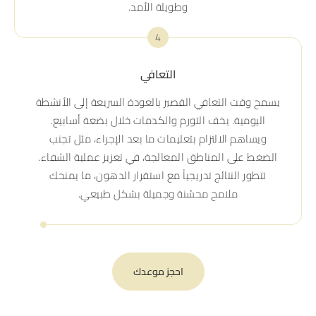
وطويلة الأمد.
4
التعافي
يسمح وقت التعافي القصير بالعودة السريعة إلى الأنشطة
اليومية. يخف التورم والكدمات خلال بضعة أسابيع.
ويساهم الالتزام بتعليمات ما بعد الإجراء، مثل تجنب
الضغط على المناطق المعالجة، في تعزيز عملية الشفاء.
تتطور النتائج تدريجياً مع استقرار الدهون، ما يمنحك
ملامح محسّنة وجميلة بشكل طبيعي.
احجز موعدك