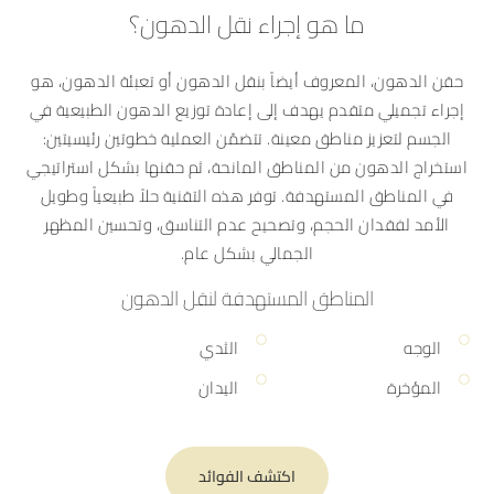
ما هو إجراء نقل الدهون؟
حقن الدهون، المعروف أيضاً بنقل الدهون أو تعبئة الدهون، هو
إجراء تجميلي متقدم يهدف إلى إعادة توزيع الدهون الطبيعية في
الجسم لتعزيز مناطق معينة. تتضمّن العملية خطوتين رئيسيتين:
استخراج الدهون من المناطق المانحة، ثم حقنها بشكل استراتيجي
في المناطق المستهدفة. توفر هذه التقنية حلاً طبيعياً وطويل
الأمد لفقدان الحجم، وتصحيح عدم التناسق، وتحسين المظهر
الجمالي بشكل عام.
المناطق المستهدفة لنقل الدهون
الوجه
الثدي
المؤخرة
اليدان
اكتشف الفوائد