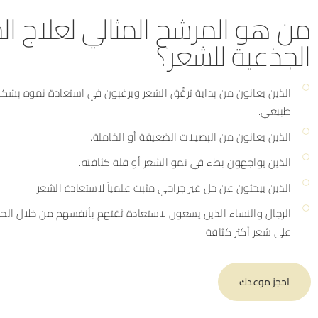
من هو المرشح المثالي لعلاج الخل
الجذعية للشعر؟
الذين يعانون من بداية ترقّق الشعر ويرغبون في استعادة نموه بشك
طبيعي.
الذين يعانون من البصيلات الضعيفة أو الخاملة.
الذين يواجهون بطء في نمو الشعر أو قلة كثافته.
الذين ييحثون عن حل غير جراحي مثبت علمياً لاستعادة الشعر.
الرجال والنساء الذين يسعون لاستعادة ثقتهم بأنفسهم من خلال ال
على شعر أكثر كثافة.
احجز موعدك