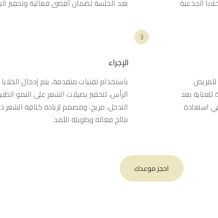
ايا الجذعية
بعد الجلسة لضمان أقصى فعالية وتحفيز ال
3
الإجراء
 للمريض
باستخدام تقنيات متقدمة، يتم إدخال الخلايا 
للعناية بعد
الرأس، لتحفيز بصيلات الشعر على النمو الطبي
في استعادة
التدخل، مريح، ومصمم لزيادة كثافة الشعر د
نتائج فعالة وطويلة الأمد.
احجز موعدك