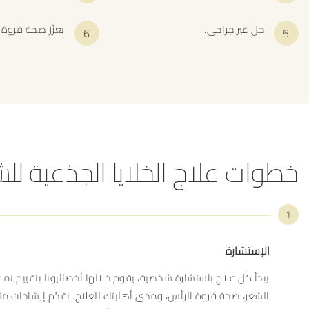
حل غير جراحي.
يعزّز صحة فروة
خطوات علاج الخلايا الجذعية لل
1
الإستشارة
يبدأ كل علاج باستشارة شخصية، يقوم خلالها أخصائيونا بتقييم ن
الشعر، صحة فروة الرأس، ومدى أهليتك للعلاج. نقدّم إرشادات 