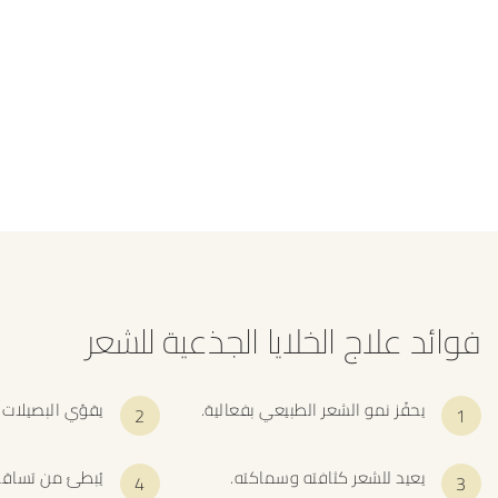
فوائد علاج الخلايا الجذعية للشعر
يحفّز نمو الشعر الطبيعي بفعالية.
يقوّي البصيلات 
يعيد للشعر كثافته وسماكته.
يُبطئ من تساقط