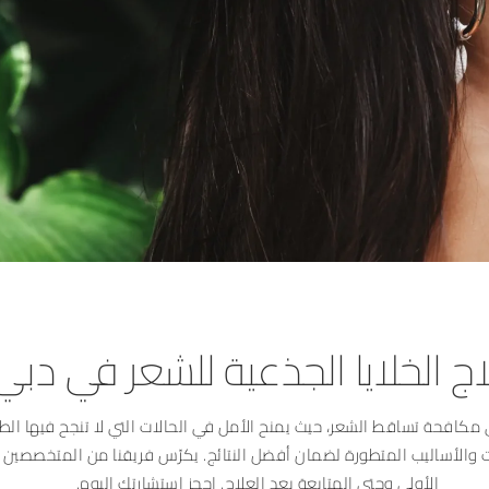
ج الخلايا الجذعية للشعر في دبي
 في مكافحة تساقط الشعر، حيث يمنح الأمل في الحالات التي لا تنجح فيها الطر
ت والأساليب المتطورة لضمان أفضل النتائج. يكرّس فريقنا من المتخصصين
الأولى وحتى المتابعة بعد العلاج. احجز استشارتك اليوم.