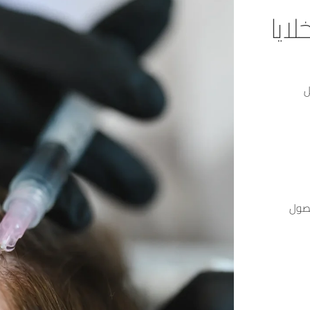
ايا
ل
حصول