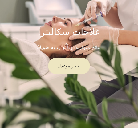
علاجات سكالبترا
نتائج متوازنة، وتألُّق يدوم طويلاً.
احجز موعدك