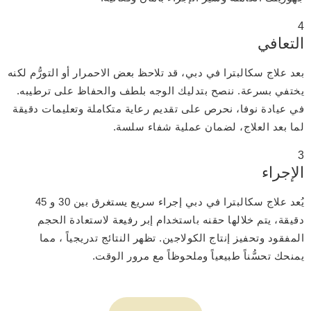
4
التعافي
بعد علاج سكالبترا في دبي، قد تلاحظ بعض الاحمرار أو التورُّم لكنه
يختفي بسرعة. ننصح بتدليك الوجه بلطف والحفاظ على ترطيبه.
في عيادة نوفا، نحرص على تقديم رعاية متكاملة وتعليمات دقيقة
لما بعد العلاج، لضمان عملية شفاء سلسة.
3
الإجراء
يُعد علاج سكالبترا في دبي إجراء سريع يستغرق بين 30 و 45
دقيقة، يتم خلالها حقنه باستخدام إبر رفيعة لاستعادة الحجم
المفقود وتحفيز إنتاج الكولاجين. تظهر النتائج تدريجياً ، مما
يمنحك تحسُّناً طبيعياً وملحوظاً مع مرور الوقت.