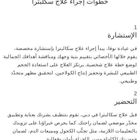
خطوات إجراء علاج سكلبترا
1
الإستشارة
في عيادة نوفا، يبدأ إجراء علاج سكالبترا بإستشارة مخصصة،
يقوم خلالها الأخصائي بتقييم بنية وجهك ومناقشة أهدافك الجمالية
لوضع خطة علاج شخصية. يرتكز العلاج على استعادة الحجم
الطبيعي للبشرة وتحفيز إنتاج الكولاجين، لتحقيق مظهر متجدّد
وطبيعي.
2
التحضير
قبل علاج سكالبترا في دبي، نقوم بتنظيف بشرتك بعناية وتطبيق
مخدّر موضعي لضمان راحتك. كما يحرص خبراؤنا على تزويدك
بالتعليمات اللازمة، مثل تجنُّب الكحول ومميعات الدم، لضمان
جهوزيتك الكاملة وسير الإجراء بأمان وفعالية.