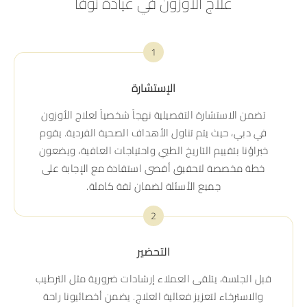
علاج الأوزون في عيادة نوفا
1
الإستشارة
تضمن الاستشارة التفصيلية نهجاً شخصياً لعلاج الأوزون
في دبي، حيث يتم تناول الأهداف الصحية الفردية. يقوم
خبراؤنا بتقييم التاريخ الطبي واحتياجات العافية، ويضعون
خطة مخصصة لتحقيق أقصى استفادة مع الإجابة على
جميع الأسئلة لضمان ثقة كاملة.
2
التحضير
قبل الجلسة، يتلقى العملاء إرشادات ضرورية مثل الترطيب
والاسترخاء لتعزيز فعالية العلاج. يضمن أخصائيونا راحة