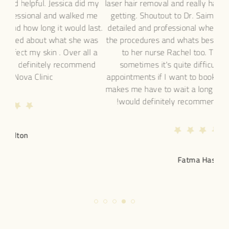
the staff are all super nice and helpful. Jessica did my
laser ha
facial today. She is very professional and walked me
gettin
through what would happen and how long it would last.
detaile
During the treatment she talked about what she was
the pro
applying and how it would affect my skin . Over all a
to 
great experience and I would definitely recommend
som
Jessica and the Nova Clinic.
appoint
makes m
woul
h
Lisa Hamilton