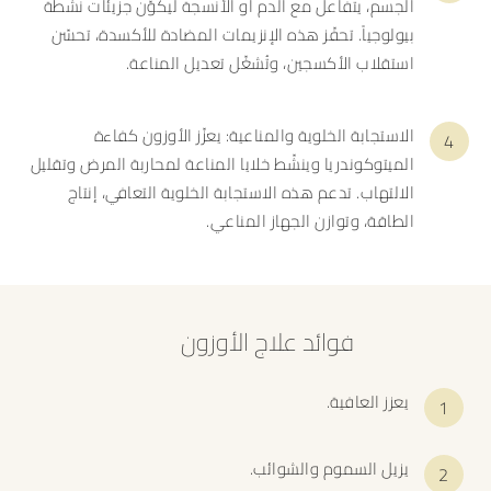
الجسم، يتفاعل مع الدم أو الأنسجة ليكوّن جزيئات نشطة
بيولوجياً. تحفّز هذه الإنزيمات المضادة للأكسدة، تحسّن
استقلاب الأكسجين، وتُشغّل تعديل المناعة.
الاستجابة الخلوية والمناعية: يعزّز الأوزون كفاءة
الميتوكوندريا وينشّط خلايا المناعة لمحاربة المرض وتقليل
الالتهاب. تدعم هذه الاستجابة الخلوية التعافي، إنتاج
الطاقة، وتوازن الجهاز المناعي.
فوائد علاج الأوزون
يعزز العافية.
يزيل السموم والشوائب.