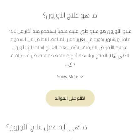
ما هو علاج الأوزون؟
علاج الأوزون هو علاج طبي مثبت علمياً يُستخدم منذ أكثر من 150
عاماً، ويشتهر بدوره في تعزيز جهاز المناعة، التخلص من السموم،
وإدارة الأمراض المزمنة. يتضمن هذا العلاج استخدام الأوزون
الطبي (O₃) المنتج بواسطة أجهزة متخصصة تحت ظروف مراقبة
دق
...
Show More
اطّلع على الفوائد
ما هي آلية عمل علاج الأوزون؟