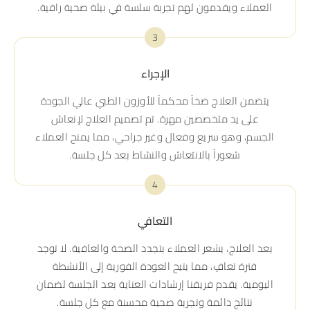
العملاء ويقدمون لهم تجربة سلسة في بيئة صحية راقية.
3
الإجراء
يتضمن العلاج ضخاً محكماً للأوزون الطبي عالي الجودة
على يد متخصصين مهرة. تم تصميم العلاج لإنعاش
الجسم، وهو سريع وفعال وغير جراحي، مما يمنح العملاء
شعوراً بالانتعاش والنشاط بعد كل جلسة.
4
التعافي
بعد العلاج، يشعر العملاء بتجدد الصحة والعافية. لا توجد
فترة تعافٍ، مما يتيح العودة الفورية إلى الأنشطة
اليومية. يقدم فريقنا إرشادات العناية بعد الجلسة لضمان
نتائج دائمة وتجربة صحية محسنة مع كل جلسة.