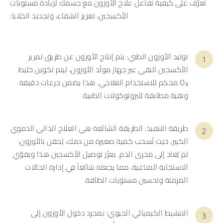
تعرّف على كيفية تفاعل علاج الأوزون مع جسمك لزيادة مستويات
الأكسجين، تعزيز الشفاء، وتجديد الخلايا:
توليد الأوزون الطبي: يتم إنتاج الأوزون عن طريق تمرير
الأكسجين النقي عبر جهاز مولّد الأوزون، ليتم تكوين خليط
O₃ محكم للاستخدام العلاجي. هذا يضمن جرعات دقيقة
ونقية مطابقة للبروتوكولات الطبية.
طريقة التنفيذ: الطريقة الشائعة هي العلاج الذاتي الدموي
الكبير، حيث تُسحب كمية صغيرة من دمك، يُحقن بالأوزون،
ثم يُعاد إلى مجرى الدم. يعزّز توصيل الأكسجين هذا ويقوّي
الاستجابة المناعية، مما يجعله شائعاً في إدارة الحالات
المزمنة وتحسين مستويات الطاقة.
التنشيط الكيميائي الحيوي: بمجرد دخول الأوزون إلى