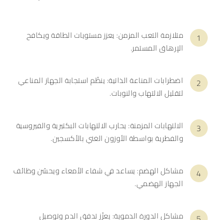
متلازمة التعب المزمن: يعزز مستويات الطاقة ويكافح
الإرهاق المستمر.
اضطرابات المناعة الذاتية: ينظّم استجابة الجهاز المناعي
لتقليل الالتهاب والنوبات.
الالتهابات المزمنة: يحارب الالتهابات البكتيرية والفيروسية
والفطرية بواسطة الأوزون الغني بالأكسجين.
مشاكل الهضم: يساعد في شفاء الأمعاء ويحسّن وظائف
الجهاز الهضمي.
مشاكل الدورة الدموية: يعزّز تدفق الدم وتوصيل