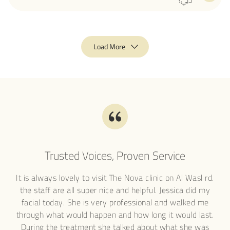
Load More
Trusted Voices, Proven Service
s
It is always lovely to visit The Nova clinic on Al Wasl rd.
I'v
and
the staff are all super nice and helpful. Jessica did my
lase
al
facial today. She is very professional and walked me
ge
gist
through what would happen and how long it would last.
det
d on
During the treatment she talked about what she was
the