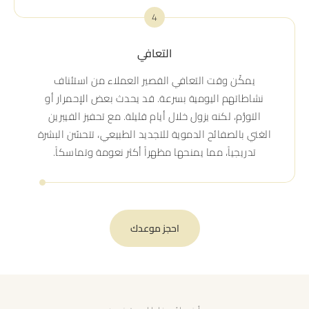
4
التعافي
يمكّن وقت التعافي القصير العملاء من استئناف
نشاطاتهم اليومية بسرعة. قد يحدث بعض الإحمرار أو
التورُّم، لكنه يزول خلال أيام قليلة. مع تحفيز الفيبرين
الغني بالصفائح الدموية للتجديد الطبيعي، تتحسّن البشرة
تدريجياً، مما يمنحها مظهراً أكثر نعومة وتماسكاً.
احجز موعدك