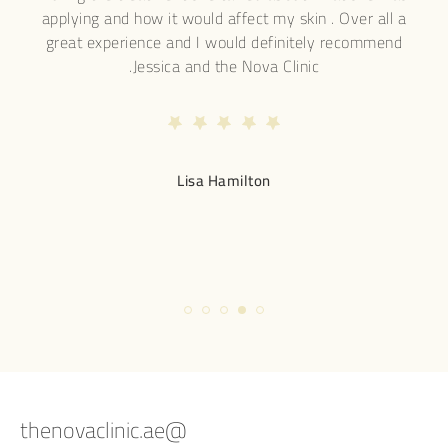
ns,
applying and how it would affect my skin . Over all a
ace,
great experience and I would definitely recommend
s
Jessica and the Nova Clinic.
app
 and
mak
to
 much
this
Lisa Hamilton
w an
ry
in
@thenovaclinic.ae