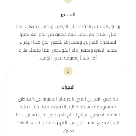
التحضير
يوصى العملاء بالحفاظ على الترطيب وتجنُّب مميعات الدم
قبل العلاج. يتم سحب عينة صغيرة من الدم، معالجتها
لاستخراج الفيبرين، وتحضيرها للحقن. يعزّز هذا الإجراء
تجديد البشرة وتحفيز إنتاج الكولاجين، مما يمنحك بشرة
أكثر شباباً ونعومة بمرور الوقت.
3
الإجراء
يتم حقن الفيبرين الغني بالصفائح الدموية في المناطق
المستهدفة باستخدام الإبر الدقيقة، مما يحفز عملية
الشفاء الطبيعي ويروّج لإنتاج الكولاجين والإيلاستين. هذا
الإجراء سريع، شبه خالي من الألم، ومُصمّم لتجديد البشرة
بعمق.