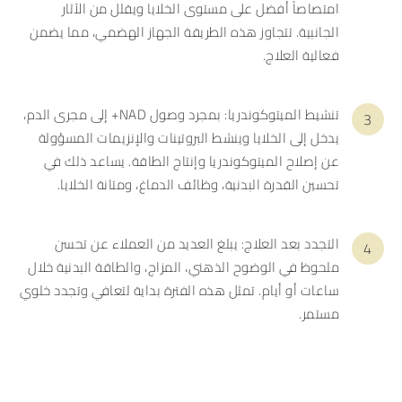
امتصاصاً أفضل على مستوى الخلايا ويقلل من الآثار
الجانبية. تتجاوز هذه الطريقة الجهاز الهضمي، مما يضمن
فعالية العلاج.
تنشيط الميتوكوندريا: بمجرد وصول NAD+ إلى مجرى الدم،
يدخل إلى الخلايا وينشط البروتينات والإنزيمات المسؤولة
عن إصلاح الميتوكوندريا وإنتاج الطاقة. يساعد ذلك في
تحسين القدرة البدنية، وظائف الدماغ، ومتانة الخلايا.
التجدد بعد العلاج: يبلغ العديد من العملاء عن تحسن
ملحوظ في الوضوح الذهني، المزاج، والطاقة البدنية خلال
ساعات أو أيام. تمثل هذه الفترة بداية لتعافي وتجدد خلوي
مستمر.