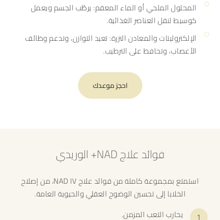
المحلول الملحي أو الماء المعقم: يرطّب الجسم ويعمل
كوسيط لنقل العناصر الغذائية.
الإلكتروليتات والمعادن النزرة: تعيد التوازن، وتدعم وظائف
الأعصاب، وتحافظ على الترطيب.
احجز موعدك
فوائد علاج NAD+ الوريدي
استمتع بمجموعة كاملة من فوائد علاج NAD IV، من إصلاح
الخلايا إلى تحسين الوضوح العقلي والحيوية العامة.
يحارب التعب المزمن.