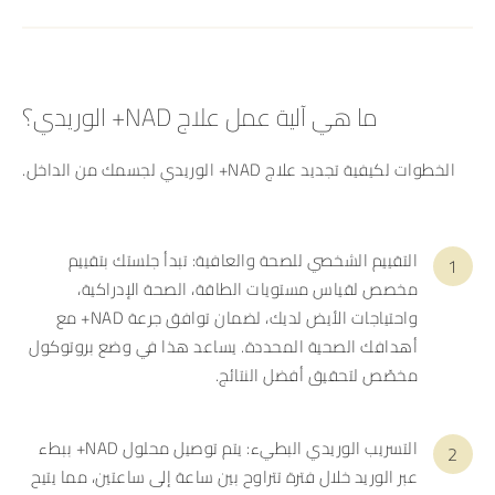
ما هي آلية عمل علاج NAD+ الوريدي؟
الخطوات لكيفية تجديد علاج NAD+ الوريدي لجسمك من الداخل.
التقييم الشخصي للصحة والعافية: تبدأ جلستك بتقييم
مخصص لقياس مستويات الطاقة، الصحة الإدراكية،
واحتياجات الأيض لديك، لضمان توافق جرعة NAD+ مع
أهدافك الصحية المحددة. يساعد هذا في وضع بروتوكول
مخصّص لتحقيق أفضل النتائج.
التسريب الوريدي البطيء: يتم توصيل محلول NAD+ ببطء
عبر الوريد خلال فترة تتراوح بين ساعة إلى ساعتين، مما يتيح