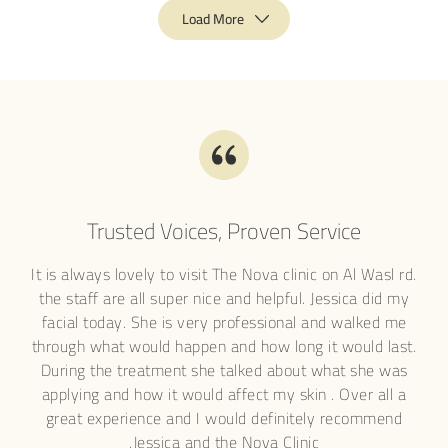
Load More
Trusted Voices, Proven Service
s
It is always lovely to visit The Nova clinic on Al Wasl rd.
I'v
and
the staff are all super nice and helpful. Jessica did my
lase
al
facial today. She is very professional and walked me
ge
gist
through what would happen and how long it would last.
det
d on
During the treatment she talked about what she was
the
ns,
applying and how it would affect my skin . Over all a
ace,
great experience and I would definitely recommend
s
Jessica and the Nova Clinic.
app