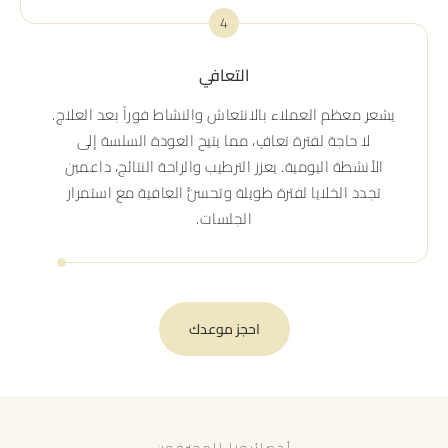
4
التعافي
يشعر معظم العملاء بالانتعاش والنشاط فوراً بعد العلاج.
لا حاجة لفترة تعافٍ، مما يتيح العودة السلسة إلى
الأنشطة اليومية. يعزز الترطيب والراحة النتائج، داعمين
تجدد الخلايا لفترة طويلة وتحسُّن العافية مع استمرار
الجلسات.
احجز موعدك
أخصائيونا المحترفون