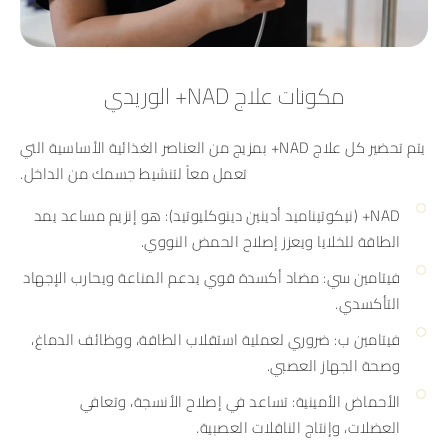
مكونات علاج NAD+ الوريدي
يتم تحضير كل علاج NAD+ بمزيج من العناصر الغذائية الأساسية التي
تعمل معاً لتنشيط جسمك من الداخل.
NAD+ (نيكوتيناميد أدينين دينوكليوتيد): هو إنزيم مساعد يمد
الطاقة للخلايا ويعزز إصلاح الحمض النووي.
فيتامين سي: مضاد أكسدة قوي يدعم المناعة ويحارب الإجهاد
التأكسدي.
فيتامين ب: ضروري لعملية استقلاب الطاقة، ووظائف الدماغ،
وصحة الجهاز العصبي.
الأحماض الأمينية: تساعد في إصلاح الأنسجة، وتعافي
العضلات، وإنتاج الناقلات العصبية.