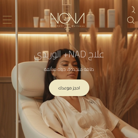
علاج NAD+ الوريدي
طاقة متجددة، حياة متألقة
احجز موعدك