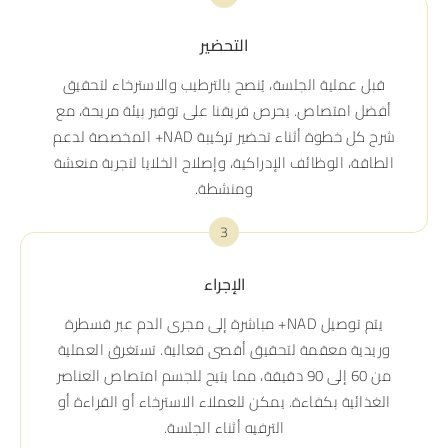
التحضير
قبل عملية الجلسة، يُنصح بالترطيب والاسترخاء لتحقيق
أفضل امتصاص. يحرص فريقنا على توفير بيئة مريحة، مع
شرح كل خطوة أثناء تحضير تركيبة NAD+ المخصصة لدعم
الطاقة، الوظائف الإدراكية، وإصلاح الخلايا لتجربة منعشة
ومنشطة.
3
الإجراء
يتم توصيل NAD+ مباشرة إلى مجرى الدم عبر قسطرة
وريدية معقمة لتحقيق أقصى فعالية. تستغرق العملية
من 60 إلى 90 دقيقة، مما يتيح للجسم امتصاص العناصر
الغذائية بكفاءة. يمكن للعملاء الاسترخاء أو القراءة أو
الترفيه أثناء الجلسة.