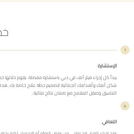
خط
1
الإستشارة
يبدأ كل إجراء فيلر أنف في دبي باستشارة مفصلة، يقوم خلالها خبرا
شكل أنفك وأهدافك الجمالية لتصميم خطة علاج خاصة بك. هدف
التناسق وصقل الملامح مع ضمان نتائج مثالية.
4
التعافي
بعد إجراء الفيلر، قد تعاني من بعض التورُّم أو الاحمرار، لكنه ي