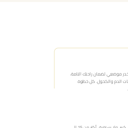
خدر موضعي لضمان راحتك التامة،
عات الدم والكحول. كل خطوة
إجراء فيلر الأنف سريع، لا يتطلب تدخُّل جراحي كبير، ولا يستغرق أكثر من 15 إلى