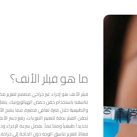
ما هو فيلر الأنف؟
فيلر الأنف هو إجراء غير جراحي مصمم لتعزيز مظ
تناسقه باستخدام حقن حمض الهيالورونيك. يتميّز ه
والطبيعية خلال فترة تعافي قصيرة، مما يمنح الأن
يُحقن الفيلر بدقة لتنعيم النتوءات، رفع جسر ال
تحديداً طبيعياً ومتناغماً. بفضل سرعة الإجراء ودوا
فعالاً لتعزيز تناسق الوجه دون الحاجة إلى جراحة.