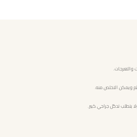
ت والتعرجات.
ئم ويمكن التخلص منه.
ا يتطلب تدخُّل جراحي كبير.