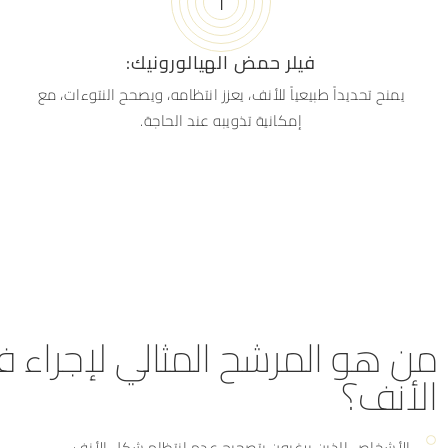
فيلر حمض الهيالورونيك:
يمنح تحديداً طبيعياً للأنف، يعزز انتظامه، ويصحح النتوءات، مع
إمكانية تذويبه عند الحاجة.
من هو المرشح المثالي لإجراء في
الأنف؟
الأشخاص الذين يرغبون بتصحيح عدم انتظام شكل الأنف.